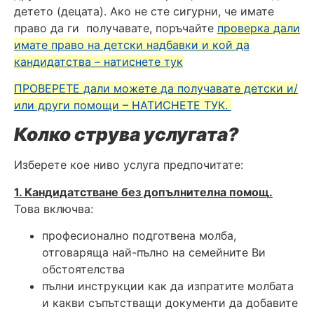
детето (децата). Ако не сте сигурни, че имате
право да ги получавате, поръчайте
проверка дали
имате право на детски надбавки и кой да
кандидатства – натиснете тук
ПРОВЕРЕТЕ дали можете да получавате детски и/
или други помощи – НАТИСНЕТЕ ТУК.
Колко струва услугата?
Изберете кое ниво услуга предпочитате:
1. Кандидатстване без допълнителна помощ
.
Това включва:
професионално подготвена молба,
отговаряща най-пълно на семейните Ви
обстоятелства
пълни инструкции как да изпратите молбата
и какви съпътстващи документи да добавите