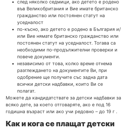
след няколко седмици, ако детето е родено
във Великобритания и Вие имате британско
гражданство или постоянен статут на
уседналост
по-късно, ако детето е родено в България и/
или Вие нямате британско гражданство или
постоянен статут на уседналост. Тогава са
необходими по-продължителни проверки и
повече документи.
независимо от това, колко време отнема
разглеждането на документите Ви, при
одобрение ще получите със задна дата
всички детски надбавки, които Ви се
полагат.
Можете да кандидатствате за детски надбавки за
всяко дете, за което отговаряте, ако е под 16
годишна възраст или ако учи редовно – до 19 г .
Как и кога се плащат детски