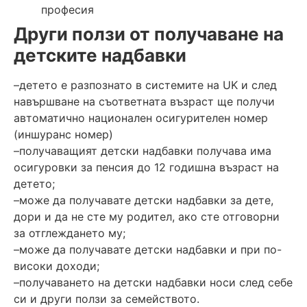
професия
Други ползи от получаване на
детските надбавки
–детето е разпознато в системите на UK и след
навършване на съответната възраст ще получи
автоматично национален осигурителен номер
(иншуранс номер)
–получаващият детски надбавки получава има
осигуровки за пенсия до 12 годишна възраст на
детето;
–може да получавате детски надбавки за дете,
дори и да не сте му родител, ако сте отговорни
за отглеждането му;
–може да получавате детски надбавки и при по-
високи доходи;
–получаването на детски надбавки носи след себе
си и други ползи за семейството.