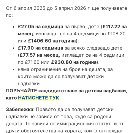
От 6 април 2025 до 5 април 2026 г. ще получавате
по:
£27.05
на седмица
за първо дете (
£117.22 на
месец
, изплащат се на 4 седмици по £108.20
или
£1406.60 на година
);
£17.90
на седмица
за всяко следващо дете
(
£77.57 на месец
, изплащат се на 4 седмици
по £71,60 или
£930.80 на година
).
няма ограничения на броя на децата, за
които може да се получават детски
надбавки
ПОРЪЧАЙТЕ кандидатстване за детски надбавки,
като
НАТИСНЕТЕ ТУК
Забележка
: Правото да се получават детски
надбавки не зависи от това, къде са родени
децата. То зависи от имиграционния статут и от
други обстоятелства на хората, които отглеждат