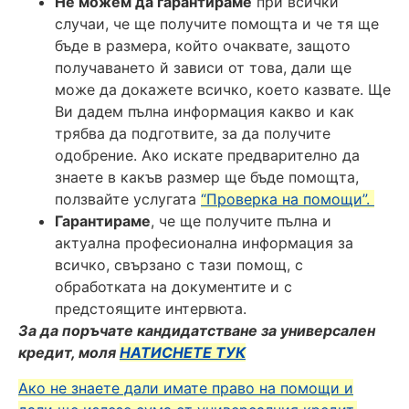
Не можем да гарантираме
при всички
случаи, че ще получите помощта и че тя ще
бъде в размера, който очаквате, защото
получаването й зависи от това, дали ще
може да докажете всичко, което казвате. Ще
Ви дадем пълна информация какво и как
трябва да подготвите, за да получите
одобрение. Ако искате предварително да
знаете в какъв размер ще бъде помощта,
ползвайте услугата
“Проверка на помощи”.
Гарантираме
, че ще получите пълна и
актуална професионална информация за
всичко, свързано с тази помощ, с
обработката на документите и с
предстоящите интервюта.
За да поръчате кандидатстване за универсален
кредит, моля
НАТИСНЕТЕ ТУК
Ако не знаете дали имате право на помощи и