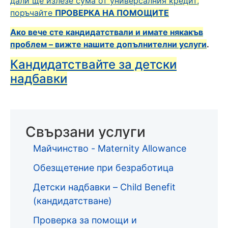
дали ще излезе сума от универсалния кредит,
поръчайте
ПРОВЕРКА НА ПОМОЩИТЕ
Ако вече сте кандидатствали и имате някакъв
проблем – вижте нашите допълнителни услуги
.
Кандидатствайте за детски
надбавки
Свързани услуги
Майчинство - Maternity Allowance
Обезщетение при безработица
Детски надбавки – Child Benefit
(кандидатстване)
Проверка за помощи и