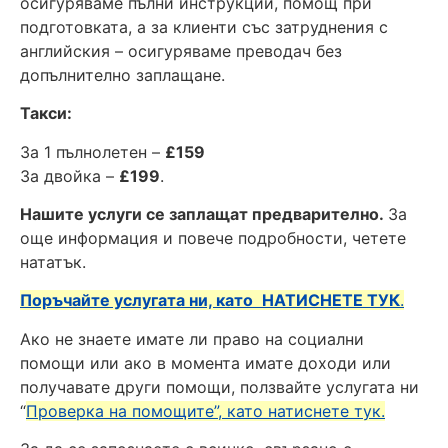
осигуряваме пълни инструкции, помощ при
подготовката, а за клиенти със затруднения с
английския – осигуряваме преводач без
допълнително заплащане.
Такси:
За 1 пълнолетен –
£159
За двойка –
£199
.
Нашите услуги се заплащат предварително.
За
още информация и повече подробности, четете
нататък.
Поръчайте услугата ни, като
НАТИСНЕТЕ ТУК
.
Ако не знаете имате ли право на социални
помощи или ако в момента имате доходи или
получавате други помощи, ползвайте услугата ни
“
Проверка на помощите”, като натиснете тук.