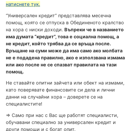
натиснете тук.
“Универсален кредит” представлява месечна
помощ, която се отпуска в Обединеното кралство
на хора с ниски доходи.
Въпреки че в названието
има думата “кредит”, това е социална помощ, а
не кредит, който трябва да се връща после.
Връщане на суми може да има само ако молбата
не е подадена правилно, ако е използвана измама
или ако после не се спазват правилата на тази
помощ.
Не ставайте опитни зайчета или обект на измами,
като поверявате финансовите си дела и лични
данни на случайни хора – доверете се на
специалистите!
=> Само при нас с Вас ще работят специалисти,
обучавани специално за универсален кредит и
други помощи и с богат опит.