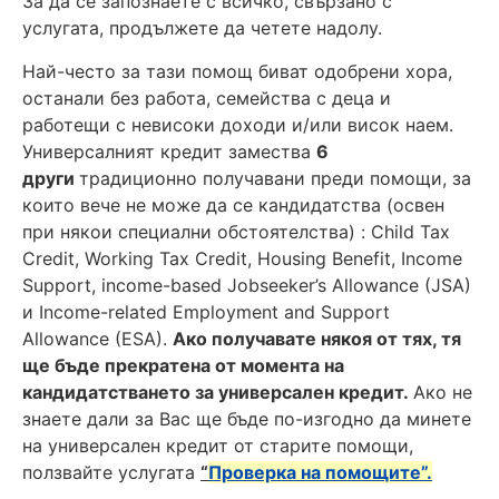
За да се запознаете с всичко, свързано с
услугата, продължете да четете надолу.
Най-често за тази помощ биват одобрени хора,
останали без работа, семейства с деца и
работещи с невисоки доходи и/или висок наем.
Универсалният кредит замества
6
други
традиционно получавани преди помощи, за
които вече не може да се кандидатства (освен
при някои специални обстоятелства) : Child Tax
Credit, Working Tax Credit, Housing Benefit, Income
Support, income-based Jobseeker’s Allowance (JSA)
и Income-related Employment and Support
Allowance (ESA).
Ако получавате някоя от тях, тя
ще бъде прекратена от момента на
кандидатстването за универсален кредит.
Ако не
знаете дали за Вас ще бъде по-изгодно да минете
на универсален кредит от старите помощи,
ползвайте услугата
“
Проверка на помощите”.