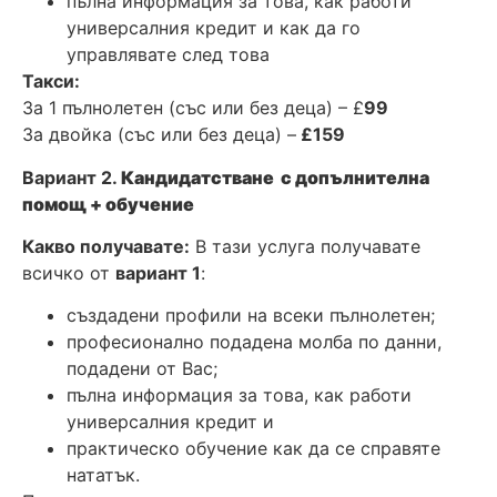
пълна информация за това, как работи
универсалния кредит и как да го
управлявате след това
Такси:
За 1 пълнолетен (със или без деца) – £
99
За двойка (със или без деца) –
£159
Вариант 2.
Кандидатстване с допълнителна
помощ + обучение
Какво получавате:
В тази услуга получавате
всичко от
вариант 1
:
създадени профили на всеки пълнолетен;
професионално подадена молба по данни,
подадени от Вас;
пълна информация за това, как работи
универсалния кредит и
практическо обучение как да се справяте
нататък.